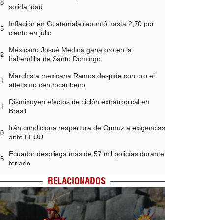
38
solidaridad
Inflación en Guatemala repuntó hasta 2,70 por
25
ciento en julio
Méxicano Josué Medina gana oro en la
22
halterofilia de Santo Domingo
Marchista mexicana Ramos despide con oro el
21
atletismo centrocaribeño
Disminuyen efectos de ciclón extratropical en
21
Brasil
Irán condiciona reapertura de Ormuz a exigencias
20
ante EEUU
Ecuador despliega más de 57 mil policías durante
45
feriado
RELACIONADOS