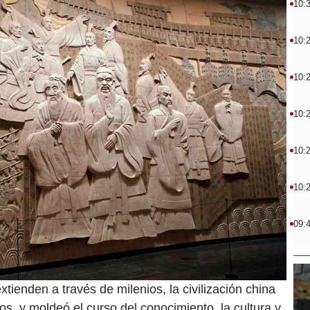
10:
10:
10:
10:
10:
10:
09:
tienden a través de milenios, la civilización china
os, y moldeó el curso del conocimiento, la cultura y