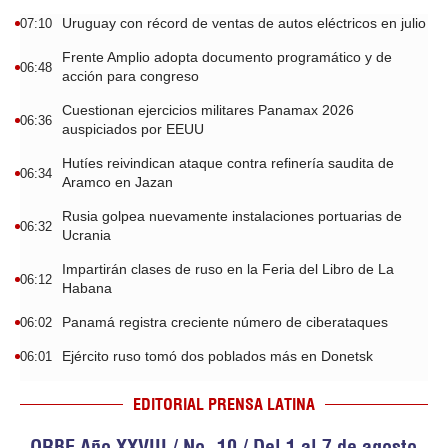
Uruguay con récord de ventas de autos eléctricos en julio
07:10
Frente Amplio adopta documento programático y de
06:48
acción para congreso
Cuestionan ejercicios militares Panamax 2026
06:36
auspiciados por EEUU
Hutíes reivindican ataque contra refinería saudita de
06:34
Aramco en Jazan
Rusia golpea nuevamente instalaciones portuarias de
06:32
Ucrania
Impartirán clases de ruso en la Feria del Libro de La
06:12
Habana
Panamá registra creciente número de ciberataques
06:02
Ejército ruso tomó dos poblados más en Donetsk
06:01
EDITORIAL PRENSA LATINA
ORBE Año XXVIII / No. 10 / Del 1 al 7 de agosto