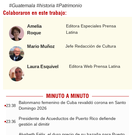
#
Guatemala
#
historia
#
Patrimonio
Colaboraron en este trabajo:
Amelia
Editora Especiales Prensa
Latina
Roque
Mario Muñoz
Jefe Redacción de Cultura
Laura Esquivel
Editora Web Prensa Latina
MINUTO A MINUTO
Balonmano femenino de Cuba revalidó corona en Santo
23:38
Domingo 2026
Presidente de Acueductos de Puerto Rico defiende
23:36
gestión al dimitir
Alysbeth Félix, el duro precio de su hazaña para Puerto