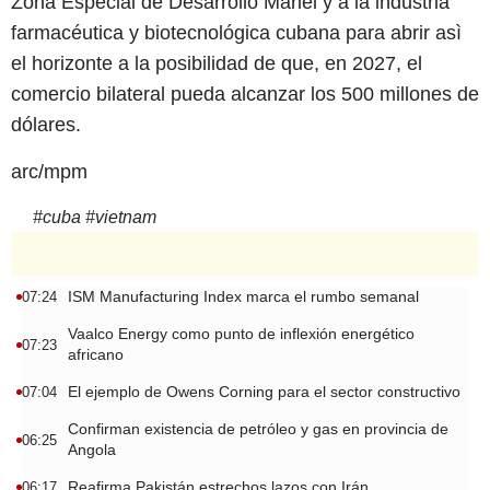
Zona Especial de Desarrollo Mariel y a la industria
farmacéutica y biotecnológica cubana para abrir asì
el horizonte a la posibilidad de que, en 2027, el
comercio bilateral pueda alcanzar los 500 millones de
dólares.
arc/mpm
#
cuba
#
vietnam
ISM Manufacturing Index marca el rumbo semanal
07:24
Vaalco Energy como punto de inflexión energético
07:23
africano
El ejemplo de Owens Corning para el sector constructivo
07:04
Confirman existencia de petróleo y gas en provincia de
06:25
Angola
Reafirma Pakistán estrechos lazos con Irán
06:17