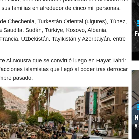
 sus familias en alrededor de cinco mil personas.
 de Chechenia, Turkestán Oriental (uigures), Túnez,
ia Saudita, Sudán, Türkiye, Kosovo, Albania,
F
rancia, Uzbekistán, Tayikistán y Azerbaiyán, entre
te Al-Nousra que se convirtió luego en Hayat Tahrir
cciones islamistas que llegó al poder tras derrocar
embre pasado.
N
y