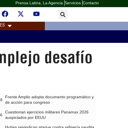
Prensa Latina, La Agencia
Servicios
Contacto
LES
mplejo desafío
Frente Amplio adopta documento programático y
48
de acción para congreso
Cuestionan ejercicios militares Panamax 2026
36
auspiciados por EEUU
Hutíes reivindican ataque contra refinería saudita