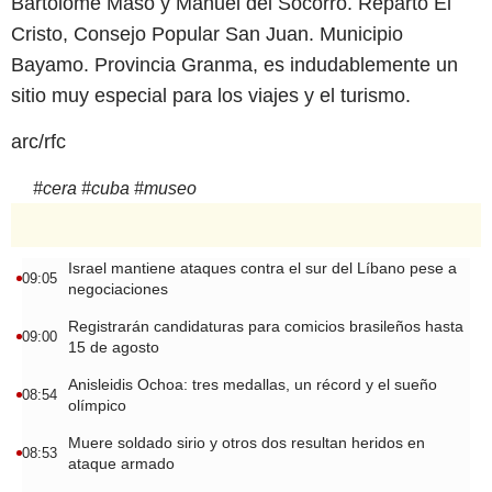
Bartolomé Masó y Manuel del Socorro. Reparto El
Cristo, Consejo Popular San Juan. Municipio
Bayamo. Provincia Granma, es indudablemente un
sitio muy especial para los viajes y el turismo.
arc/rfc
#
cera
#
cuba
#
museo
Israel mantiene ataques contra el sur del Líbano pese a
09:05
negociaciones
Registrarán candidaturas para comicios brasileños hasta
09:00
15 de agosto
Anisleidis Ochoa: tres medallas, un récord y el sueño
08:54
olímpico
Muere soldado sirio y otros dos resultan heridos en
08:53
ataque armado