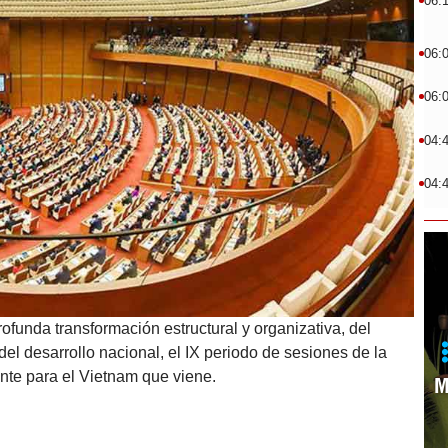
06:
06:
06:
04:
04:
ofunda transformación estructural y organizativa, del
del desarrollo nacional, el IX periodo de sesiones de la
te para el Vietnam que viene.
M