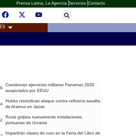
Prensa Latina, La Agencia
Servicios
Contacto
LES
Cuestionan ejercicios militares Panamax 2026
36
auspiciados por EEUU
Hutíes reivindican ataque contra refinería saudita
34
de Aramco en Jazan
Rusia golpea nuevamente instalaciones
32
portuarias de Ucrania
Impartirán clases de ruso en la Feria del Libro de