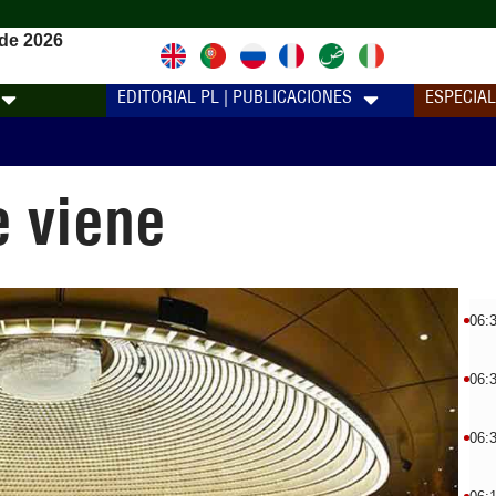
de 2026
EDITORIAL PL | PUBLICACIONES
ESPECIA
e viene
06:
06:
06: