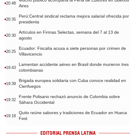
Mucho público acompaña la Feria de Editores en Buenos
20:48
Aires
Perú:Central sindical reclama mejora salarial ofrecida por
20:35
presidenta
Artículos en Firmas Selectas, semana del 7 al 13 de
20:30
agosto
Ecuador: Fiscalía acusa a siete personas por crimen de
20:25
Villavicencio
Lamentan accidente aéreo en Brasil donde murieron tres
19:43
colombianas
Brigada europea solidaria con Cuba conoce realidad en
19:39
Cienfuegos
Frente Polisario rechazó anuncio de Colombia sobre
19:32
Sáhara Occidental
Quito reúne sabores y tradiciones de Ecuador en Hueca
19:18
Fest
EDITORIAL PRENSA LATINA