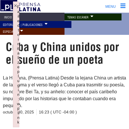
×
F
MENU
a
il
TEMAS ESCÁNER
INICIO
e
EDITORIAL PL | PUBLICACIONES
d
t
ESPECIALES
o
i
Cuba y China unidos por
n
iti
a
el sueño de un poeta
li
z
e
p
l
La Habana, (Prensa Latina) Desde la lejana China un artista
u
de la pluma y el verso llegó a Cuba para trasmitir su poesía,
g
i
su nombre Bei Ta, y su anhelo: conocer el país caribeño
n
impulsado por las historias que le contaban cuando era
:
w
pequeño.
p
octubre 30, 2025
16:23 ( UTC -04:00 )
li
n
k
Failed to initialize plugin: wplink