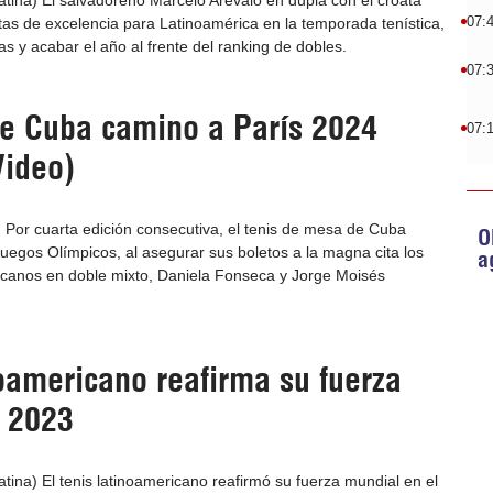
tina) El salvadoreño Marcelo Arévalo en dupla con el croata
07:
tas de excelencia para Latinoamérica en la temporada tenística,
as y acabar el año al frente del ranking de dobles.
07:
e Cuba camino a París 2024
07:
Video)
) Por cuarta edición consecutiva, el tenis de mesa de Cuba
O
uegos Olímpicos, al asegurar sus boletos a la magna cita los
a
anos en doble mixto, Daniela Fonseca y Jorge Moisés
oamericano reafirma su fuerza
 2023
ina) El tenis latinoamericano reafirmó su fuerza mundial en el