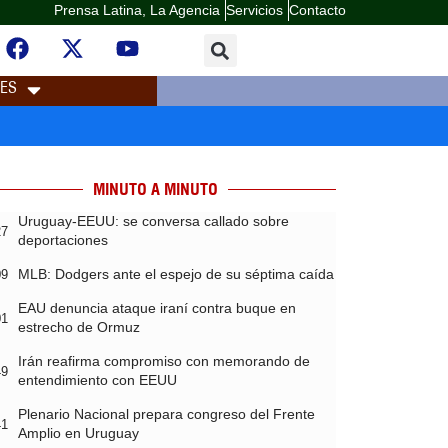
Prensa Latina, La Agencia
Servicios
Contacto
LES
MINUTO A MINUTO
Uruguay-EEUU: se conversa callado sobre
27
deportaciones
MLB: Dodgers ante el espejo de su séptima caída
09
EAU denuncia ataque iraní contra buque en
01
estrecho de Ormuz
Irán reafirma compromiso con memorando de
49
entendimiento con EEUU
Plenario Nacional prepara congreso del Frente
41
Amplio en Uruguay