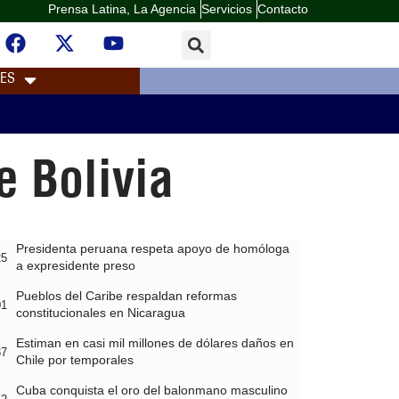
Prensa Latina, La Agencia
Servicios
Contacto
LES
e Bolivia
Presidenta peruana respeta apoyo de homóloga
25
a expresidente preso
Pueblos del Caribe respaldan reformas
01
constitucionales en Nicaragua
Estiman en casi mil millones de dólares daños en
37
Chile por temporales
Cuba conquista el oro del balonmano masculino