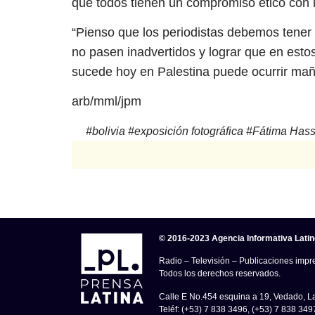
que todos tienen un compromiso ético con 
“Pienso que los periodistas debemos tener
no pasen inadvertidos y lograr que en estos
sucede hoy en Palestina puede ocurrir mañ
arb/mml/jpm
#
bolivia
#
exposición fotográfica
#
Fátima Has
© 2016-2023 Agencia Informativa Lati
Radio – Televisión – Publicaciones impre
Todos los derechos reservados.
Calle E No.454 esquina a 19, Vedado, 
Teléf: (+53) 7 838 3496, (+53) 7 838 349