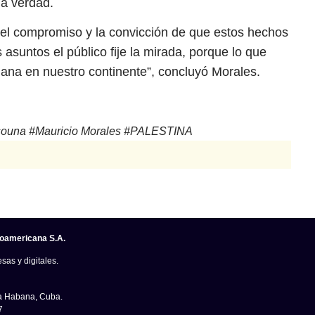
la verdad.
 el compromiso y la convicción de que estos hechos
 asuntos el público fije la mirada, porque lo que
ana en nuestro continente”, concluyó Morales.
souna
#
Mauricio Morales
#
PALESTINA
noamericana S.A.
sas y digitales.
La Habana, Cuba.
7