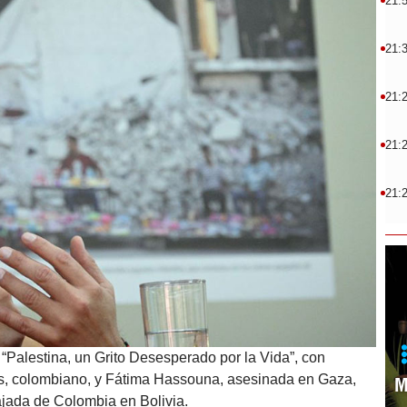
21:
21:
21:
21:
21:
 “Palestina, un Grito Desesperado por la Vida”, con
es, colombiano, y Fátima Hassouna, asesinada en Gaza,
M
ajada de Colombia en Bolivia.