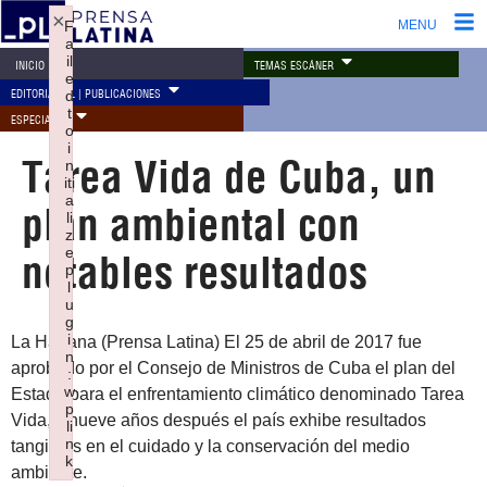
×
F
MENU
a
il
TEMAS ESCÁNER
INICIO
e
EDITORIAL PL | PUBLICACIONES
d
t
ESPECIALES
o
i
Tarea Vida de Cuba, un
n
iti
a
plan ambiental con
li
z
e
notables resultados
p
l
u
g
i
La Habana (Prensa Latina) El 25 de abril de 2017 fue
n
aprobado por el Consejo de Ministros de Cuba el plan del
:
w
Estado para el enfrentamiento climático denominado Tarea
p
Vida, y nueve años después el país exhibe resultados
li
n
tangibles en el cuidado y la conservación del medio
k
ambiente.
Failed to initialize plugin: wplink