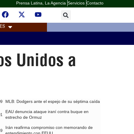
Prensa Latina, La Agencia
Servicios
Contacto
LES
os Unidos a
MLB: Dodgers ante el espejo de su séptima caída
09
EAU denuncia ataque iraní contra buque en
01
estrecho de Ormuz
Irán reafirma compromiso con memorando de
49
entendimiento con EEUU