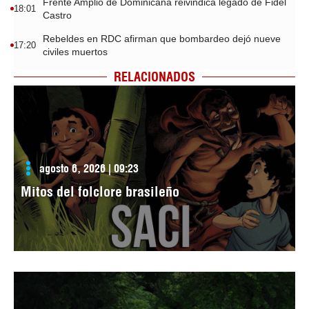
Frente Amplio de Dominicana reivindica legado de Fidel
18:01
Castro
Rebeldes en RDC afirman que bombardeo dejó nueve
17:20
civiles muertos
RELACIONADOS
agosto 6, 2026 | 09:23
Mitos del folclore brasileño