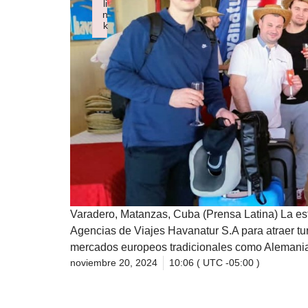
li
n
k
Failed to initialize plugin: wplink
Varadero, Matanzas, Cuba (Prensa Latina) La est
Agencias de Viajes Havanatur S.A para atraer t
mercados europeos tradicionales como Alemania, 
noviembre 20, 2024
10:06 ( UTC -05:00 )