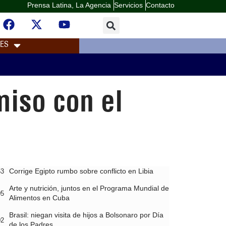
Prensa Latina, La Agencia
Servicios
Contacto
LES
iso con el
Corrige Egipto rumbo sobre conflicto en Libia
53
Arte y nutrición, juntos en el Programa Mundial de
05
Alimentos en Cuba
Brasil: niegan visita de hijos a Bolsonaro por Día
02
de los Padres