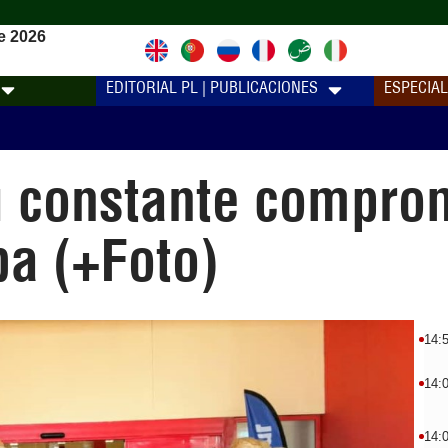
e 2026
EDITORIAL PL | PUBLICACIONES
ESPECIA
u constante comprom
ba (+Foto)
14:
14:
14: