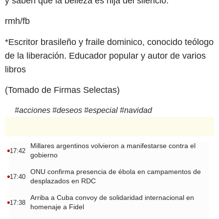
y saben que la belleza es hija del silencio.
rmh/fb
*Escritor brasileño y fraile dominico, conocido teólogo
de la liberación. Educador popular y autor de varios
libros
(Tomado de Firmas Selectas)
#
acciones
#
deseos
#
especial
#
navidad
Millares argentinos volvieron a manifestarse contra el
17:42
gobierno
ONU confirma presencia de ébola en campamentos de
17:40
desplazados en RDC
Arriba a Cuba convoy de solidaridad internacional en
17:38
homenaje a Fidel