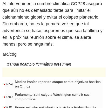
Al intervenir en la cumbre climática COP28 aseguró
que aún no es demasiado tarde para limitar el
calentamiento global y evitar el colapso planetario.
Sin embargo, no es la primera vez en que tal
advertencia se hace, esperemos que sea la última y
en la próxima reunión sobre el clima, se alerte
menos; pero se haga más.
arc/cdg
#
anual
#
cambio
#
climático
#
resumen
Medios iraníes reportan ataque contra objetivos hostiles
02:59
en Ormuz
Parlamento iraní exige a Washington cumplir sus
02:09
compromisos
Primer ministro pakistaní inicia visita a Arabia Saudita
02:01