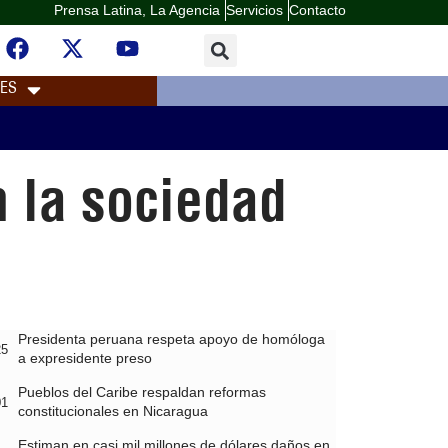
Prensa Latina, La Agencia
Servicios
Contacto
LES
 la sociedad
Presidenta peruana respeta apoyo de homóloga
25
a expresidente preso
Pueblos del Caribe respaldan reformas
01
constitucionales en Nicaragua
Estiman en casi mil millones de dólares daños en