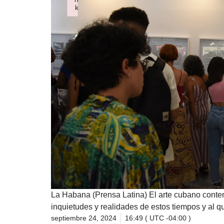
k
Failed to initialize plugin: wplink
La Habana (Prensa Latina) El arte cubano cont
inquietudes y realidades de estos tiempos y al 
septiembre 24, 2024
16:49 ( UTC -04:00 )