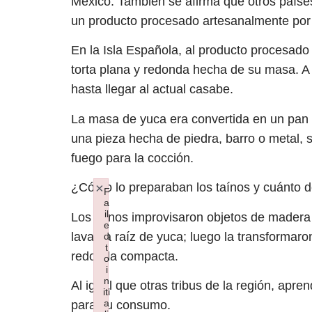
México. También se afirma que otros país
un producto procesado artesanalmente por 
En la Isla Española, al producto procesado
torta plana y redonda hecha de su masa. A 
hasta llegar al actual casabe.
La masa de yuca era convertida en un pan 
una pieza hecha de piedra, barro o metal, 
fuego para la cocción.
×
¿Cómo lo preparaban los taínos y cuánto d
F
a
il
Los tainos improvisaron objetos de madera 
e
lavar la raíz de yuca; luego la transformar
d
t
redonda compacta.
o
i
n
Al igual que otras tribus de la región, apr
iti
a
para su consumo.