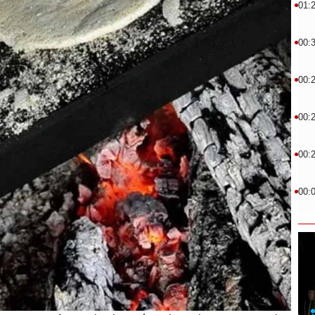
01:
00:
00:
00:
00:
00: