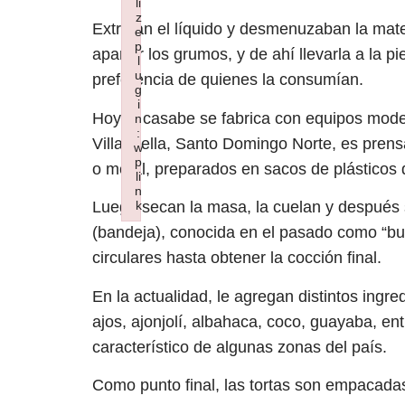
li
z
Extraían el líquido y desmenuzaban la mat
e
p
apartar los grumos, y de ahí llevarla a la pi
l
u
preferencia de quienes la consumían.
g
i
Hoy el casabe se fabrica con equipos mode
n
:
Villa Mella, Santo Domingo Norte, es prensa
w
p
o metal, preparados en sacos de plásticos q
li
n
k
Luego secan la masa, la cuelan y después 
Failed to initialize plugin: wplink
(bandeja), conocida en el pasado como “bur
circulares hasta obtener la cocción final.
En la actualidad, le agregan distintos ingred
ajos, ajonjolí, albahaca, coco, guayaba, ent
característico de algunas zonas del país.
Como punto final, las tortas son empacadas