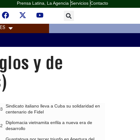
Prensa Latina, La Agencia
Servicios
Contacto
LES
glos y de
)
Sindicato italiano lleva a Cuba su solidaridad en
03
centenario de Fidel
Diplomacia vietnamita enfila a nueva era de
52
desarrollo
Guastatoya por tercer triunfo en Apertura del