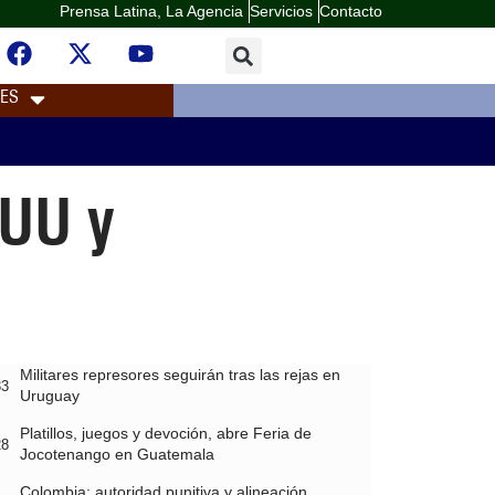
Prensa Latina, La Agencia
Servicios
Contacto
LES
EUU y
Militares represores seguirán tras las rejas en
33
Uruguay
Platillos, juegos y devoción, abre Feria de
28
Jocotenango en Guatemala
Colombia: autoridad punitiva y alineación