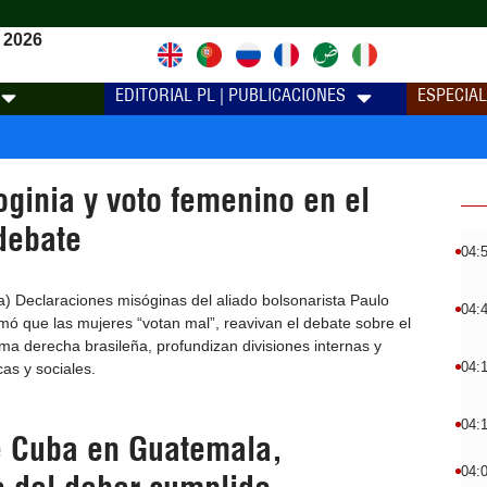
 2026
EDITORIAL PL | PUBLICACIONES
ESPECIA
oginia y voto femenino en el
debate
04:
na) Declaraciones misóginas del aliado bolsonarista Paulo
04:
rmó que las mujeres “votan mal”, reavivan el debate sobre el
a derecha brasileña, profundizan divisiones internas y
04:
cas y sociales.
04:
 Cuba en Guatemala,
04: