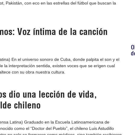
ot, Pakistán, con eco en las estrellas del fútbol que buscan la
os: Voz íntima de la canción
O
d
ina) En el universo sonoro de Cuba, donde palpita el son y el
e la interpretación sentida, existen voces que se erigen cual
ltece con su obra nuestra cultura.
s dio una lección de vida,
lde chileno
rensa Latina) Graduado en la Escuela Latinoamericana de
ocido como el “Doctor del Pueblo”, el chileno Luis Astudillo
ntro no solo se formaron como médicos, sino también recibieron