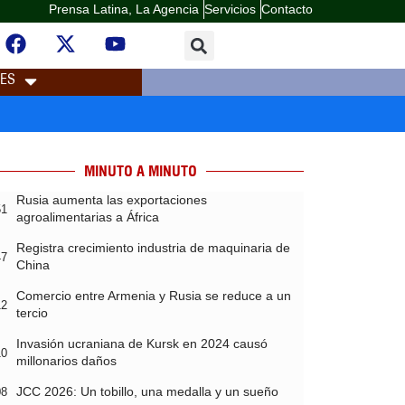
Prensa Latina, La Agencia
Servicios
Contacto
LES
MINUTO A MINUTO
Rusia aumenta las exportaciones
51
agroalimentarias a África
Registra crecimiento industria de maquinaria de
47
China
Comercio entre Armenia y Rusia se reduce a un
12
tercio
Invasión ucraniana de Kursk en 2024 causó
10
millonarios daños
JCC 2026: Un tobillo, una medalla y un sueño
08