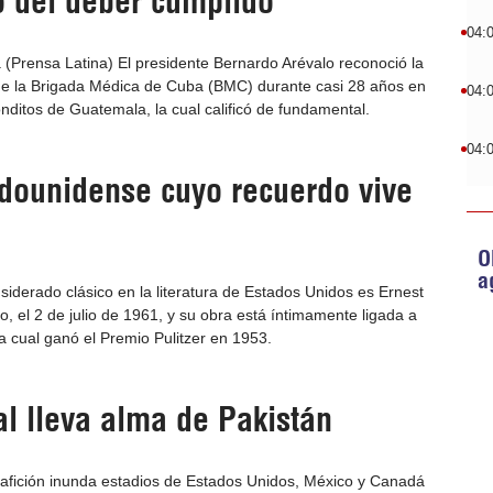
o del deber cumplido
04:
(Prensa Latina) El presidente Bernardo Arévalo reconoció la
 de la Brigada Médica de Cuba (BMC) durante casi 28 años en
04:
nditos de Guatemala, la cual calificó de fundamental.
04:
dounidense cuyo recuerdo vive
O
a
iderado clásico en la literatura de Estados Unidos es Ernest
 el 2 de julio de 1961, y su obra está íntimamente ligada a
a cual ganó el Premio Pulitzer en 1953.
l lleva alma de Pakistán
a afición inunda estadios de Estados Unidos, México y Canadá