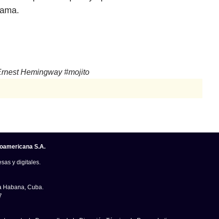
fama.
Ernest Hemingway
#
mojito
noamericana S.A.
sas y digitales.
La Habana, Cuba.
7