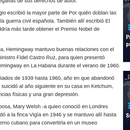
egalías de sus derechos de autor.
ugio escribió la mayor parte de Por quién doblan las
 guerra civil española. También allí escribió El
aldría más tarde obtener el Premio Nobel de
P
p
ana, Hemingway mantuvo buenas relaciones con el
nistro Fidel Castro Ruz, para quien presentó
 Hemingway en La Habana durante el verano de 1960.
mediados de 1939 hasta 1960, año en que abandonó
 suicidó al año siguiente en su casa en Ketchum,
ncias físicas y una gran depresión.
posa, Mary Welsh -a quien conoció en Londres
 a la finca Vigía en 1946 y se mantuvo allí hasta
S
obierno cubano para convertirla en un museo