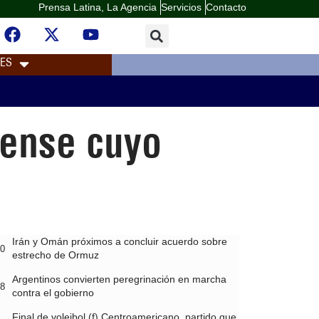
Prensa Latina, La Agencia
Servicios
Contacto
LES
ense cuyo
Irán y Omán próximos a concluir acuerdo sobre
10
estrecho de Ormuz
Argentinos convierten peregrinación en marcha
08
contra el gobierno
Final de voleibol (f) Centroamericano, partido que