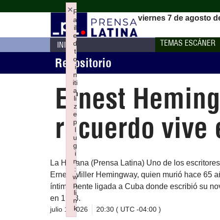
×
F
viernes 7 de agosto d
a
il
e
TEMAS ESCÁNER
d
INICIO
t
o
Repositorio
i
n
iti
Ernest Heming
a
li
z
e
recuerdo vive
p
l
u
g
i
n
La Habana (Prensa Latina) Uno de los escritores
:
Ernest Miller Hemingway, quien murió hace 65 año
w
p
íntimamente ligada a Cuba donde escribió su nove
li
en 1953.
n
k
julio 1, 2026
20:30 ( UTC -04:00 )
Failed to initialize plugin: wplink