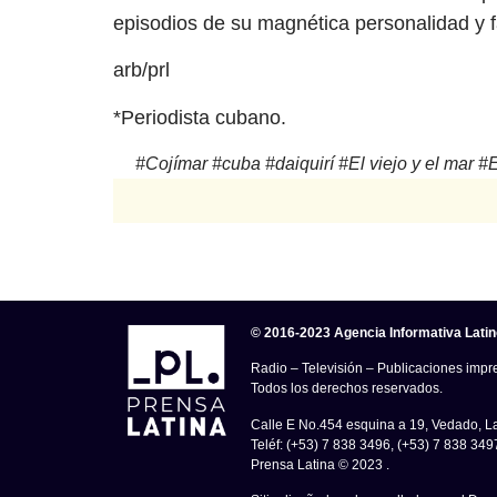
episodios de su magnética personalidad y 
arb/prl
*Periodista cubano.
#
Cojímar
#
cuba
#
daiquirí
#
El viejo y el mar
#
© 2016-2023 Agencia Informativa Lati
Radio – Televisión – Publicaciones impre
Todos los derechos reservados.
Calle E No.454 esquina a 19, Vedado, 
Teléf: (+53) 7 838 3496, (+53) 7 838 349
Prensa Latina © 2023 .