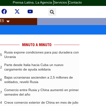
Prensa Latina, La Agencia
Servicios
Contacto
LES
MINUTO A MINUTO
Rusia expone condiciones para paz duradera con
15
Ucrania
Parte desde Italia hacia Cuba un nuevo
12
cargamento de ayuda solidaria
Bajas ucranianas ascienden a 2,5 millones de
00
soldados, reveló Rusia
Comercio entre Rusia y China aumentó en primer
57
semestre del año
Crece comercio exterior de China en mes de julio
54