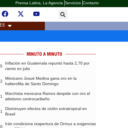
Prensa Latina, La Agencia
Servicios
Contacto
LES
MINUTO A MINUTO
Inflación en Guatemala repuntó hasta 2,70 por
25
ciento en julio
Méxicano Josué Medina gana oro en la
22
halterofilia de Santo Domingo
Marchista mexicana Ramos despide con oro el
21
atletismo centrocaribeño
Disminuyen efectos de ciclón extratropical en
21
Brasil
Irán condiciona reapertura de Ormuz a exigencias
20