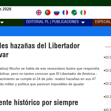
e 2026
EDITORIAL PL | PUBLICACIONES
ESPECIA
les hazañas del Libertador
var
10:
tina) Mucho se habla de ese venezolano ilustre que respondía
10:
lívar, pero no tantos conocen que El Libertador de América -
acimiento se cumple el 24 de julio- realizó hazañas en sus 47
10:
da militar y política que parecen imposibles de igualar.
10:
rente histórico por siempre
10: