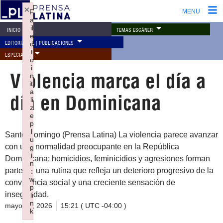
×
F
MENU
a
il
TEMAS ESCÁNER
INICIO
e
EDITORIAL PL | PUBLICACIONES
d
t
ESPECIALES
o
i
Violencia marca el día a
n
iti
a
día en Dominicana
li
z
e
p
l
Santo Domingo (Prensa Latina) La violencia parece avanzar
u
con una normalidad preocupante en la República
g
i
Dominicana; homicidios, feminicidios y agresiones forman
n
parte de una rutina que refleja un deterioro progresivo de la
:
w
convivencia social y una creciente sensación de
p
inseguridad.
li
n
mayo 20, 2026
15:21 ( UTC -04:00 )
k
Failed to initialize plugin: wplink