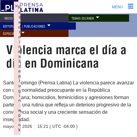
×
F
MENU
a
il
TEMAS ESCÁNER
INICIO
e
EDITORIAL PL | PUBLICACIONES
d
t
ESPECIALES
o
i
Violencia marca el día a
n
iti
a
día en Dominicana
li
z
e
p
l
Santo Domingo (Prensa Latina) La violencia parece avanzar
u
con una normalidad preocupante en la República
g
i
Dominicana; homicidios, feminicidios y agresiones forman
n
parte de una rutina que refleja un deterioro progresivo de la
:
w
convivencia social y una creciente sensación de
p
inseguridad.
li
n
mayo 20, 2026
15:21 ( UTC -04:00 )
k
Failed to initialize plugin: wplink