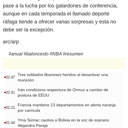
pase a la lucha por los galardones de conferencia,
aunque en cada temporada el llamado deporte
ráfaga tiende a ofrecer varias sorpresas y esta no
debe ser la excepción.
arc/arp
#
anual
#
baloncesto
#
NBA
#
resumen
Tres soldados libaneses heridos al desactivar una
02:47
munición
Irán condiciona reapertura de Ormuz a cambio de
02:41
postura de EEUU
Francia mantiene 13 departamentos en alerta naranja
02:21
por canícula
Yma Súmac cautiva a Bolivia en la voz de soprano
01:44
Alejandra Pareja