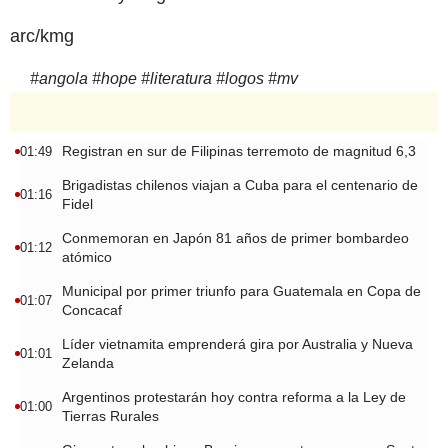
arc/kmg
#
angola
#
hope
#
literatura
#
logos
#
mv
Registran en sur de Filipinas terremoto de magnitud 6,3
01:49
Brigadistas chilenos viajan a Cuba para el centenario de
01:16
Fidel
Conmemoran en Japón 81 años de primer bombardeo
01:12
atómico
Municipal por primer triunfo para Guatemala en Copa de
01:07
Concacaf
Líder vietnamita emprenderá gira por Australia y Nueva
01:01
Zelanda
Argentinos protestarán hoy contra reforma a la Ley de
01:00
Tierras Rurales