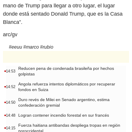
mano de Trump para llegar a otro lugar, el lugar
donde está sentado Donald Trump, que es la Casa
Blanca”.
arc/gv
#
eeuu
#
marco
#
rubio
Reducen pena de condenada brasileña por hechos
14:53
golpistas
Angola refuerza intentos diplomáticos por recuperar
14:52
fondos en Suiza
Duro revés de Milei en Senado argentino, estima
14:50
confederación gremial
Logran contener incendio forestal en sur francés
14:48
Fuerza haitiana antibandas despliega tropas en región
14:15
noroccidental