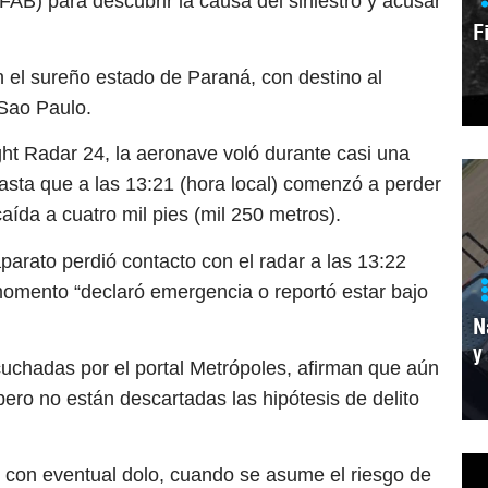
(FAB) para descubrir la causa del siniestro y acusar
F
n el sureño estado de Paraná, con destino al
 Sao Paulo.
ght Radar 24, la aeronave voló durante casi una
hasta que a las 13:21 (hora local) comenzó a perder
caída a cuatro mil pies (mil 250 metros).
parato perdió contacto con el radar a las 13:22
 momento “declaró emergencia o reportó estar bajo
N
y
cuchadas por el portal Metrópoles, afirman que aún
ero no están descartadas las hipótesis de delito
n con eventual dolo, cuando se asume el riesgo de