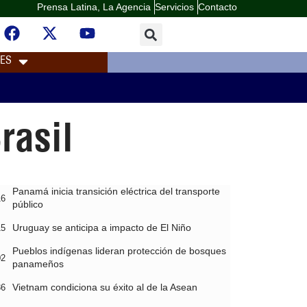
Prensa Latina, La Agencia
Servicios
Contacto
LES
rasil
Panamá inicia transición eléctrica del transporte
16
público
Uruguay se anticipa a impacto de El Niño
15
Pueblos indígenas lideran protección de bosques
02
panameños
Vietnam condiciona su éxito al de la Asean
36