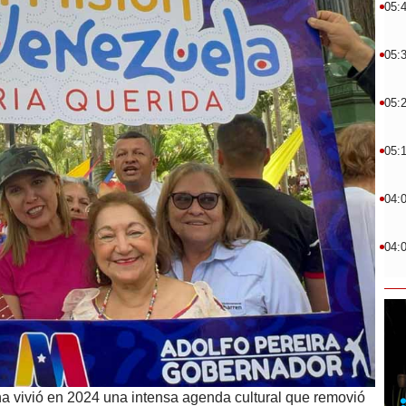
05:
05:
05:
05:
04:
04:
a vivió en 2024 una intensa agenda cultural que removió