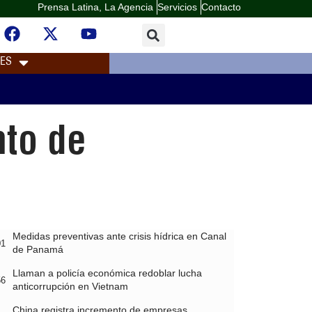
Prensa Latina, La Agencia
Servicios
Contacto
LES
nto de
Medidas preventivas ante crisis hídrica en Canal
01
de Panamá
Llaman a policía económica redoblar lucha
56
anticorrupción en Vietnam
China registra incremento de empresas