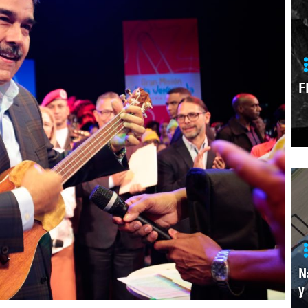
F
N
y