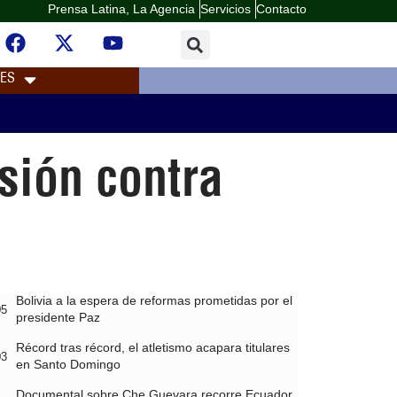
Prensa Latina, La Agencia
Servicios
Contacto
LES
sión contra
Bolivia a la espera de reformas prometidas por el
05
presidente Paz
Récord tras récord, el atletismo acapara titulares
03
en Santo Domingo
Documental sobre Che Guevara recorre Ecuador