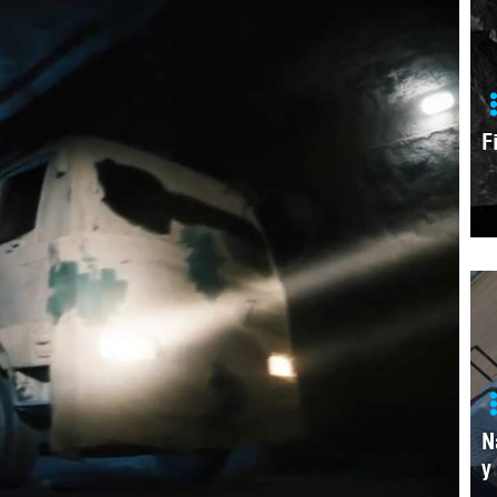
F
N
y