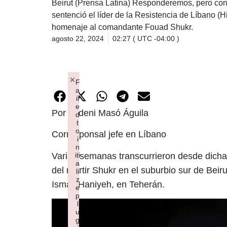
Beirut (Prensa Latina) Responderemos, pero con sa
sentenció el líder de la Resistencia de Líbano (
homenaje al comandante Fouad Shukr.
agosto 22, 2024
02:27 ( UTC -04:00 )
×
F
a
il
e
Por Yodeni Masó Águila
d
t
o
Corresponsal jefe en Líbano
i
n
Varias semanas transcurrieron desde dichas
iti
a
del mártir Shukr en el suburbio sur de Beir
li
z
Ismail Haniyeh, en Teherán.
e
p
l
u
g