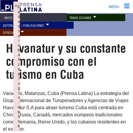
×
F
MENU
a
il
TEMAS ESCÁNER
INICIO
e
EDITORIAL PL | PUBLICACIONES
d
t
ESPECIALES
o
i
Havanatur y su constante
n
iti
a
compromiso con el
li
z
e
turismo en Cuba
p
l
u
g
i
Varadero, Matanzas, Cuba (Prensa Latina) La estrategia del
n
Grupo Internacional de Turoperadores y Agencias de Viajes
:
w
Havanatur S.A para atraer turismo Cuba está centrada en
p
China, Rusia, Canadá, mercados europeos tradicionales
li
n
como Alemania, Reino Unido, y los cubanos residentes en
k
el exterior.
Failed to initialize plugin: wplink