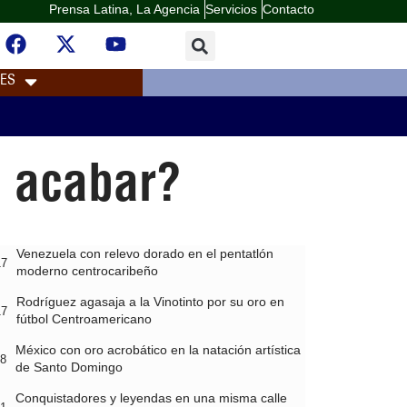
Prensa Latina, La Agencia
Servicios
Contacto
LES
 acabar?
Venezuela con relevo dorado en el pentatlón
17
moderno centrocaribeño
Rodríguez agasaja a la Vinotinto por su oro en
17
fútbol Centroamericano
México con oro acrobático en la natación artística
58
de Santo Domingo
Conquistadores y leyendas en una misma calle