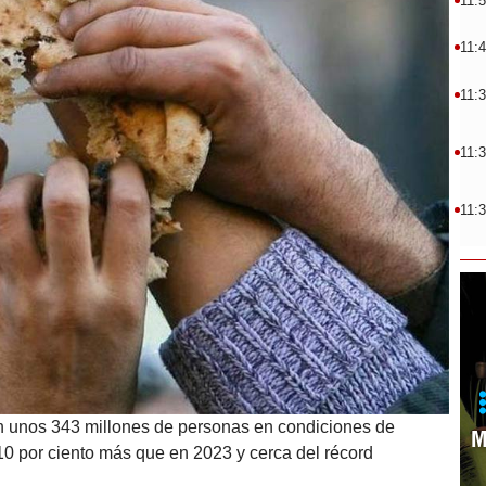
11:
11:
11:
11:
11:
on unos 343 millones de personas en condiciones de
M
10 por ciento más que en 2023 y cerca del récord