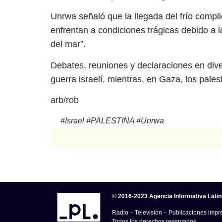
Unrwa señaló que la llegada del frío compl
enfrentan a condiciones trágicas debido a las
del mar”.
Debates, reuniones y declaraciones en dive
guerra israelí, mientras, en Gaza, los pales
arb/rob
#
Israel
#
PALESTINA
#
Unrwa
© 2016-2023 Agencia Informativa Lati
Radio – Televisión – Publicaciones impre
Todos los derechos reservados.