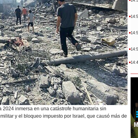
14:
14:
14:
14:
14:
a 2024 inmersa en una catástrofe humanitaria sin
litar y el bloqueo impuesto por Israel, que causó más de
M