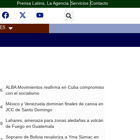
Prensa Latina, La Agencia
Servicios
Contacto
LES
ALBA Movimientos reafirma en Cuba compromiso
05
con el socialismo
México y Venezuela dominan finales de canoa en
04
JCC de Santo Domingo
Lahares, amenaza para zonas aledañas a volcán
59
de Fuego en Guatemala
Soprano de Bolivia revaloriza a Yma Súmac en