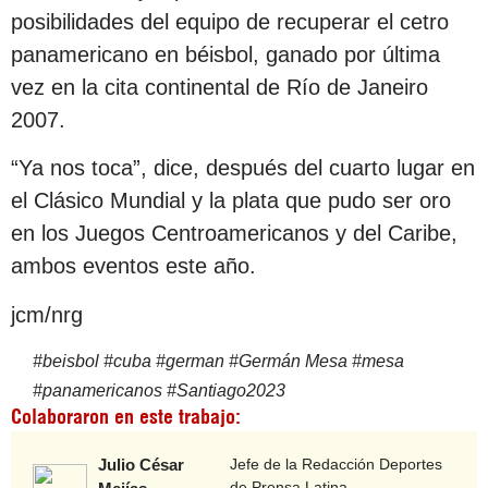
posibilidades del equipo de recuperar el cetro
panamericano en béisbol, ganado por última
vez en la cita continental de Río de Janeiro
2007.
“Ya nos toca”, dice, después del cuarto lugar en
el Clásico Mundial y la plata que pudo ser oro
en los Juegos Centroamericanos y del Caribe,
ambos eventos este año.
jcm/nrg
#
beisbol
#
cuba
#
german
#
Germán Mesa
#
mesa
#
panamericanos
#
Santiago2023
Colaboraron en este trabajo:
Julio César
Jefe de la Redacción Deportes
de Prensa Latina