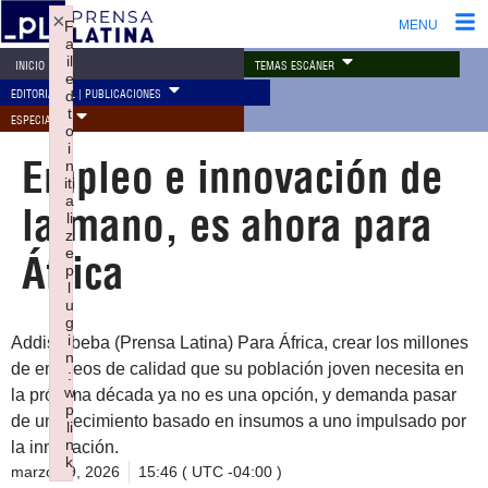
×
F
MENU
a
il
TEMAS ESCÁNER
INICIO
e
EDITORIAL PL | PUBLICACIONES
d
t
ESPECIALES
o
i
Empleo e innovación de
n
iti
a
la mano, es ahora para
li
z
e
África
p
l
u
g
i
Addis Abeba (Prensa Latina) Para África, crear los millones
n
de empleos de calidad que su población joven necesita en
:
w
la próxima década ya no es una opción, y demanda pasar
p
de un crecimiento basado en insumos a uno impulsado por
li
n
la innovación.
k
marzo 29, 2026
15:46 ( UTC -04:00 )
Failed to initialize plugin: wplink