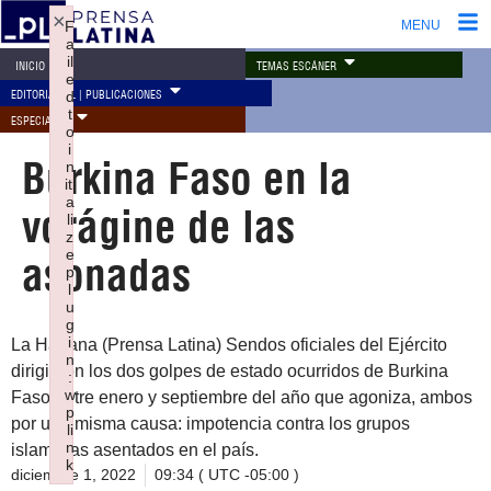
×
F
MENU
a
il
TEMAS ESCÁNER
INICIO
e
EDITORIAL PL | PUBLICACIONES
d
t
ESPECIALES
o
i
Burkina Faso en la
n
iti
a
vorágine de las
li
z
e
asonadas
p
l
u
g
i
La Habana (Prensa Latina) Sendos oficiales del Ejército
n
dirigieron los dos golpes de estado ocurridos de Burkina
:
w
Faso entre enero y septiembre del año que agoniza, ambos
p
por una misma causa: impotencia contra los grupos
li
n
islamistas asentados en el país.
k
diciembre 1, 2022
09:34 ( UTC -05:00 )
Failed to initialize plugin: wplink