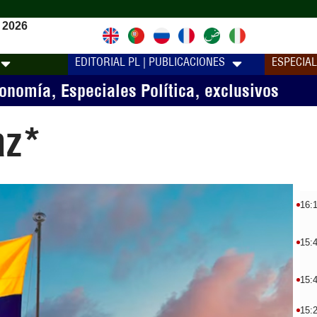
 2026
EDITORIAL PL | PUBLICACIONES
ESPECIA
conomía
,
Especiales Política
,
exclusivos
az*
16:
15:
15:
15: