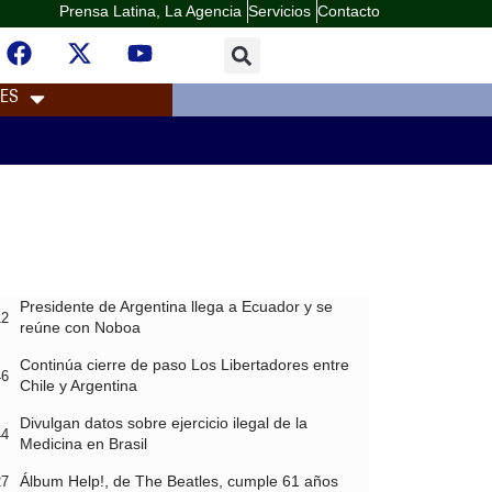
Prensa Latina, La Agencia
Servicios
Contacto
LES
Presidente de Argentina llega a Ecuador y se
12
reúne con Noboa
Continúa cierre de paso Los Libertadores entre
46
Chile y Argentina
Divulgan datos sobre ejercicio ilegal de la
44
Medicina en Brasil
Álbum Help!, de The Beatles, cumple 61 años
27