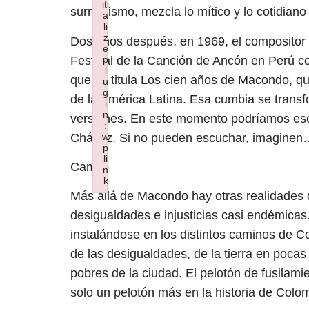
iti
surrealismo, mezcla lo mítico y lo cotidiano 
a
li
z
Dos años después, en 1969, el compositor
e
Festival de la Canción de Ancón en Perú 
p
l
que se titula Los cien años de Macondo, q
u
g
de la América Latina. Esa cumbia se trans
i
n
versiones. En este momento podríamos esc
:
Chávez. Si no pueden escuchar, imagine
w
p
li
Camilo
n
k
Failed to initialize plugin: wplink
Más allá de Macondo hay otras realidades
desigualdades e injusticias casi endémicas
instalándose en los distintos caminos de C
de las desigualdades, de la tierra en pocas
pobres de la ciudad. El pelotón de fusilami
solo un pelotón más en la historia de Colo