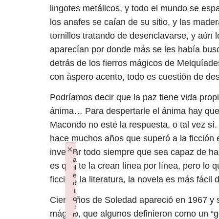
lingotes metálicos, y todo el mundo se espan
los anafes se caían de su sitio, y las mader
tornillos tratando de desenclavarse, y aún
aparecían por donde más se les había busc
detrás de los fierros mágicos de Melquíade
con áspero acento, todo es cuestión de des
Podríamos decir que la paz tiene vida propi
ánima… Para despertarle el ánima hay que 
Macondo no esté la respuesta, o tal vez sí.
hace muchos años que superó a la ficción e
×
inventar todo siempre que sea capaz de hace
F
a
es que te la crean línea por línea, pero lo
il
e
ficción, la literatura, la novela es más fácil
d
t
o
Cien Años de Soledad apareció en 1967 y se
i
mágico, que algunos definieron como un “gé
n