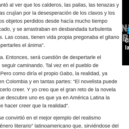
tó al ver que los calderos, las pailas, las tenazas y
as crujían por la desesperación de los clavos y los
 los objetos perdidos desde hacía mucho tiempo
ado, y se arrastraban en desbandada turbulenta
s. Las cosas, tienen vida propia pregonaba el gitano
C
pertarles el ánima”.
l
a. Entonces, será cuestión de despertarle el
seguir caminando. Tal vez en el pueblo de
 Pero como diría el propio Gabo, la realidad, ya
n Colombia y en tantas partes: “El novelista puede
rlo creer. Y yo creo que el gran reto de la novela
 que descubre uno es que ya en América Latina la
 de hacer creer que la realidad”.
 convirtió en el mejor ejemplo del realismo
nero literario” latinoamericano que, sirviéndose del