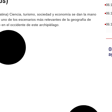
os)
06:
06:
tina) Ciencia, turismo, sociedad y economía se dan la mano
s, uno de los escenarios más relevantes de la geografía de
06:
en el occidente de este archipiélago.
O
a