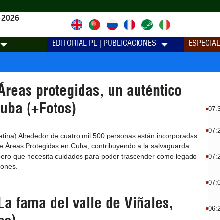
 2026
EDITORIAL PL | PUBLICACIONES
ESPECIA
reas protegidas, un auténtico
Cuba (+Fotos)
07:
07:
tina) Alrededor de cuatro mil 500 personas están incorporadas
de Áreas Protegidas en Cuba, contribuyendo a la salvaguarda
 pero que necesita cuidados para poder trascender como legado
07:
iones.
07:
a fama del valle de Viñales,
06: