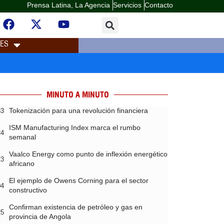
Prensa Latina, La Agencia
Servicios
Contacto
LES
MINUTO A MINUTO
Tokenización para una revolución financiera
33
ISM Manufacturing Index marca el rumbo
24
semanal
Vaalco Energy como punto de inflexión energético
23
africano
El ejemplo de Owens Corning para el sector
04
constructivo
Confirman existencia de petróleo y gas en
25
provincia de Angola