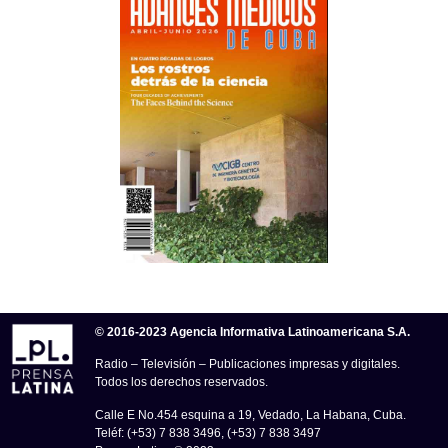
© 2016-2023 Agencia Informativa Latinoamericana S.A.
Radio – Televisión – Publicaciones impresas y digitales.
Todos los derechos reservados.
Calle E No.454 esquina a 19, Vedado, La Habana, Cuba.
Teléf: (+53) 7 838 3496, (+53) 7 838 3497