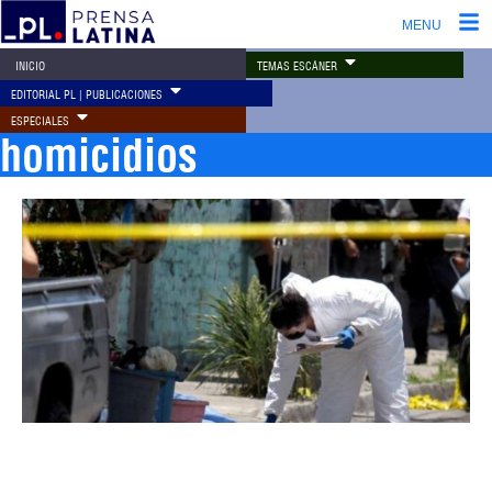
MENU
TEMAS ESCÁNER
INICIO
EDITORIAL PL | PUBLICACIONES
ESPECIALES
homicidios