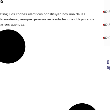
s
02:
ina) Los coches eléctricos constituyen hoy una de las
do moderno, aunque generan necesidades que obligan a los
rar sus agendas.
02:
02:
O
a