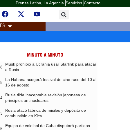
Prensa Latina, La Agencia
Servicios
Contacto
LES
MINUTO A MINUTO
Musk prohibió a Ucrania usar Starlink para atacar
08
a Rusia
La Habana acogerá festival de cine ruso del 10 al
08
16 de agosto
Rusia tilda inaceptable revisión japonesa de
44
principios antinucleares
Rusia atacó fábrica de misiles y depósito de
43
combustible en Kiev
Equipo de voleibol de Cuba disputará partidos
25