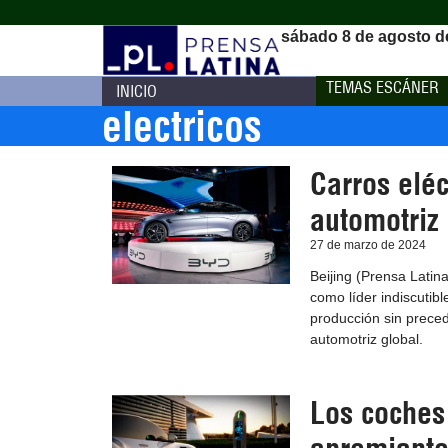
sábado 8 de agosto d
TEMAS ESCÁNER
INICIO
electricos
Carros eléc
automotriz 
27 de marzo de 2024
Beijing (Prensa Latina
como líder indiscutib
producción sin preced
automotriz global.
Los coches