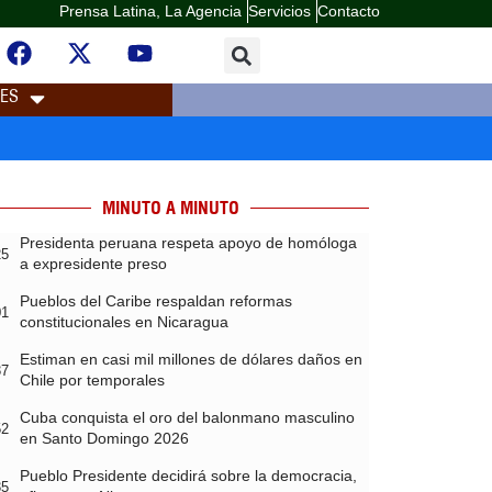
Prensa Latina, La Agencia
Servicios
Contacto
LES
MINUTO A MINUTO
Presidenta peruana respeta apoyo de homóloga
25
a expresidente preso
Pueblos del Caribe respaldan reformas
01
constitucionales en Nicaragua
Estiman en casi mil millones de dólares daños en
37
Chile por temporales
Cuba conquista el oro del balonmano masculino
52
en Santo Domingo 2026
Pueblo Presidente decidirá sobre la democracia,
35