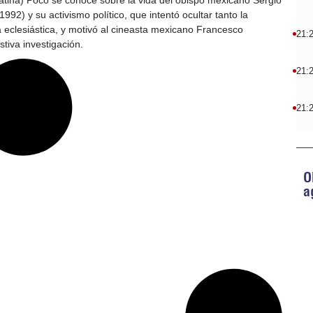
tina) Poco se conoce sobre la vida del obispo mexicano Sergio
92) y su activismo político, que intentó ocultar tanto la
la eclesiástica, y motivó al cineasta mexicano Francesco
21:
iva investigación.
21:
21:
O
a