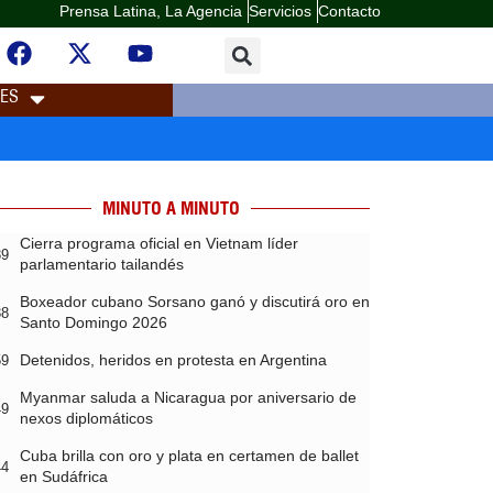
Prensa Latina, La Agencia
Servicios
Contacto
LES
MINUTO A MINUTO
Cierra programa oficial en Vietnam líder
39
parlamentario tailandés
Boxeador cubano Sorsano ganó y discutirá oro en
38
Santo Domingo 2026
Detenidos, heridos en protesta en Argentina
59
Myanmar saluda a Nicaragua por aniversario de
49
nexos diplomáticos
Cuba brilla con oro y plata en certamen de ballet
44
en Sudáfrica