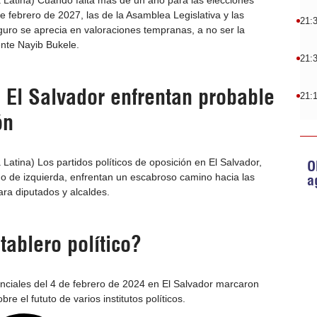
 Latina) Cuando falta más de un año para las elecciones
e febrero de 2027, las de la Asamblea Legislativa y las
21:
uro se aprecia en valoraciones tempranas, a no ser la
ente Nayib Bukele.
21:
 El Salvador enfrentan probable
21:
ón
Latina) Los partidos políticos de oposición en El Salvador,
O
o de izquierda, enfrentan un escabroso camino hacia las
a
ra diputados y alcaldes.
tablero político?
nciales del 4 de febrero de 2024 en El Salvador marcaron
e el fututo de varios institutos políticos.