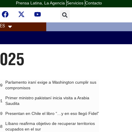
Prensa Latina, La Agencia
Servicios
Contacto
LES
2025
Parlamento iraní exige a Washington cumplir sus
09
compromisos
Primer ministro pakistaní inicia visita a Arabia
01
Saudita
Presentan en Chile el libro “…y en eso llegó Fidel”
59
Líbano reafirma objetivo de recuperar territorios
58
ocupados en el sur