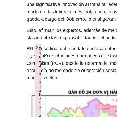
una significativa innovación al transitar a
moderno: las leyes solo estipulan principio
queda a cargo del Gobierno, lo cual garanti
Esto, afirman los expertos, además de mejo
claramente las responsabilidades del poder
×
El balance final del mandato destaca entonc
F
a
leyes y 49 resoluciones normativas que insti
il
e
Comunista (PCV), desde la reforma del mod
d
t
economía de mercado de orientación socialis
o
modernización.
i
n
iti
a
li
z
e
p
l
u