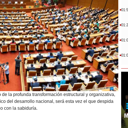
01:
01:
01:
01:
 de la profunda transformación estructural y organizativa,
ico del desarrollo nacional, será esta vez el que despida
o con la sabiduría.
M