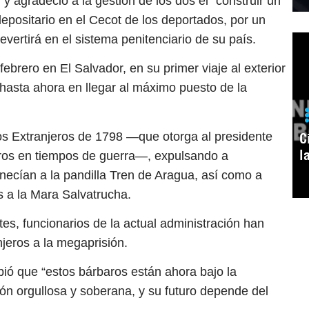
y agradeció a la gestión de los dos el “construir un
positario en el Cecot de los deportados, por un
evertirá en el sistema penitenciario de su país.
brero en El Salvador, en su primer viaje al exterior
 hasta ahora en llegar al máximo puesto de la
s Extranjeros de 1798 —que otorga al presidente
C
l
eros en tiempos de guerra—, expulsando a
necían a la pandilla Tren de Aragua, así como a
s a la Mara Salvatrucha.
es, funcionarios de la actual administración han
jeros a la megaprisión.
ibió que “estos bárbaros están ahora bajo la
ión orgullosa y soberana, y su futuro depende del