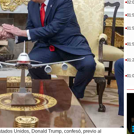
02:
01:
01:
01:
01:
01:
stados Unidos, Donald Trump, confesó, previo al