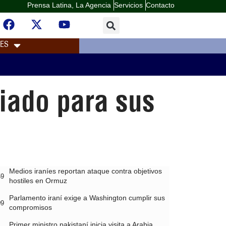
Prensa Latina, La Agencia
Servicios
Contacto
LES
iado para sus
Medios iraníes reportan ataque contra objetivos
59
hostiles en Ormuz
Parlamento iraní exige a Washington cumplir sus
09
compromisos
Primer ministro pakistaní inicia visita a Arabia