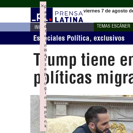
×
F
viernes 7 de agosto d
a
il
e
TEMAS ESCÁNER
d
INICIO
t
o
Especiales Política
,
exclusivos
i
n
iti
Trump tiene en
a
li
z
e
políticas migr
p
l
u
g
i
n
:
w
p
li
n
k
Failed to initialize plugin: wplink