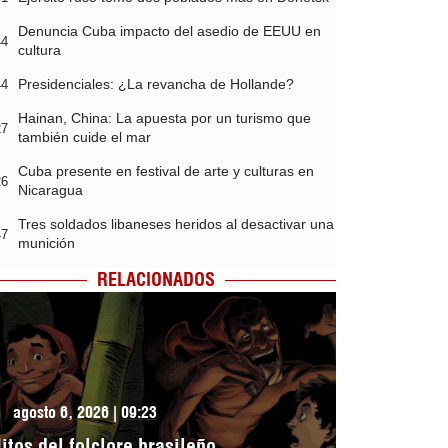
Denuncia Cuba impacto del asedio de EEUU en
44
cultura
Presidenciales: ¿La revancha de Hollande?
44
Hainan, China: La apuesta por un turismo que
27
también cuide el mar
Cuba presente en festival de arte y culturas en
26
Nicaragua
Tres soldados libaneses heridos al desactivar una
47
munición
RELACIONADOS
agosto 6, 2026 | 09:23
itos del folclore brasileño