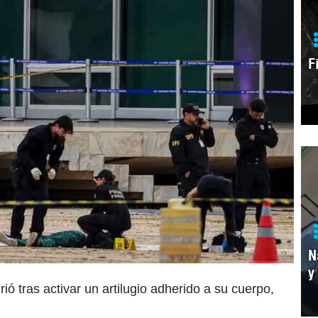
F
N
y
ó tras activar un artilugio adherido a su cuerpo,