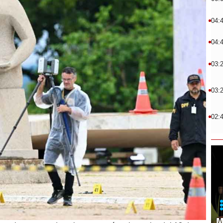
04:
04:
03:
03:
02:
M