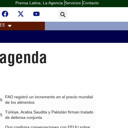
Prensa Latina, La Agencia
Servicios
Contacto
LES
 agenda
FAO registró un incremento en el precio mundial
26
de los alimentos
Türkiye, Arabia Saudita y Pakistán firman tratado
25
de defensa conjunta
Orsi confirma conversaciones con EEUU sobre