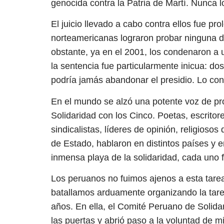
genocida contra la Patria de Martí. Nunca l
El juicio llevado a cabo contra ellos fue p
norteamericanas lograron probar ninguna de
obstante, ya en el 2001, los condenaron a 
la sentencia fue particularmente inicua: d
podría jamás abandonar el presidio. Lo cons
En el mundo se alzó una potente voz de pr
Solidaridad con los Cinco. Poetas, escritores
sindicalistas, líderes de opinión, religiosos
de Estado, hablaron en distintos países y e
inmensa playa de la solidaridad, cada uno f
Los peruanos no fuimos ajenos a esta tarea
batallamos arduamente organizando la tarea
años. En ella, el Comité Peruano de Solidar
las puertas y abrió paso a la voluntad de m