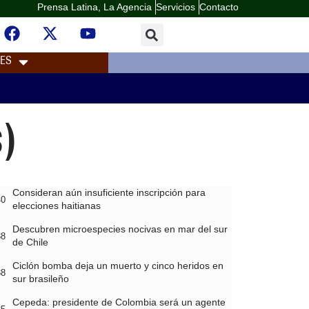
Prensa Latina, La Agencia
Servicios
Contacto
LES
)
Consideran aún insuficiente inscripción para
40
elecciones haitianas
Descubren microespecies nocivas en mar del sur
38
de Chile
Ciclón bomba deja un muerto y cinco heridos en
38
sur brasileño
Cepeda: presidente de Colombia será un agente